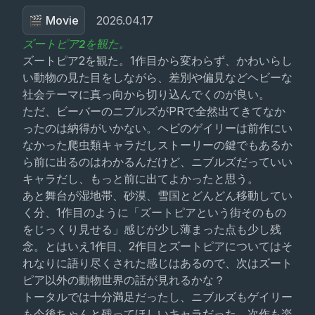
🎬 Movie
2026.04.17
ズートピア2を観た。
ズートピア2を観た。1作目から変わらず、かわいらし
い動物の見た目をしながら、差別や偏見などヘビーな
社会テーマに真っ向から切り込んでくのが良い。
ただ、ビーバーのニブルズがPRで全然出てきてなか
ったのは納得がいかない。ヘビのゲイリーは前作にい
なかった爬虫類キャラだしストーリーの鍵でもあるか
ら前に出るのはわかるんだけど、ニブルズだっていい
キャラだし、もっと前に出てよかったと思う。
あと舞台が湿地帯、砂漠、雪国とどんどん移動してい
く分、1作目のように「ズートピアという街そのもの
をじっくり見せる」感じが少し薄まった点も少し残
念。とはいえ1作目、2作目とズートピアについてはそ
れなりに語り尽くされた感じはあるので、次はズート
ピア以外の動物世界の話が見れるかな？
トータルでは十分満足だったし、ニブルズもゲイリー
も今後ちゃんと残ってほしいキャラだった。次作も楽