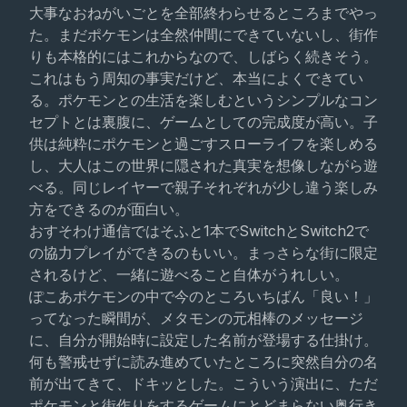
大事なおねがいごとを全部終わらせるところまでやっ
た。まだポケモンは全然仲間にできていないし、街作
りも本格的にはこれからなので、しばらく続きそう。
これはもう周知の事実だけど、本当によくできてい
る。ポケモンとの生活を楽しむというシンプルなコン
セプトとは裏腹に、ゲームとしての完成度が高い。子
供は純粋にポケモンと過ごすスローライフを楽しめる
し、大人はこの世界に隠された真実を想像しながら遊
べる。同じレイヤーで親子それぞれが少し違う楽しみ
方をできるのが面白い。
おすそわけ通信ではそふと1本でSwitchとSwitch2で
の協力プレイができるのもいい。まっさらな街に限定
されるけど、一緒に遊べること自体がうれしい。
ぽこあポケモンの中で今のところいちばん「良い！」
ってなった瞬間が、メタモンの元相棒のメッセージ
に、自分が開始時に設定した名前が登場する仕掛け。
何も警戒せずに読み進めていたところに突然自分の名
前が出てきて、ドキッとした。こういう演出に、ただ
ポケモンと街作りをするゲームにとどまらない奥行き