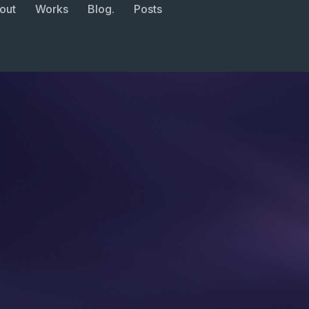
out
Works
Blog.
Posts