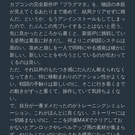
カプコンの完全新作IP『プラグマタ』を、物語の本筋
が見えてくるあたりまで進めて、結局クリアせずに積
んだ。というか、もうアンインストールもしてしまっ
たので、たぶんこの先プレイすることはないと思う。
先に良かったところから書くと、新規IPに挑戦してい
る姿勢は素直に好きだし、何よりこの戦闘システムは
面白い。攻めと崩しを一人で同時にやる感覚は確かに
新しい。新しいことをやろうとしているのが伝わって
くるのは良い。
ただ、それ以外のもたつき感にだんだん耐えられなく
なってきた。特に移動まわりのアクション性がよくな
い。戦闘の手触りは新しいのに、そこに行き着くまで
の動きがずっと重くて、操作していて気持ちよくな
い。
で、自分が一番ダメだったのがトレーニングシミュレ
ーション。これがほんとに良くない。ストーリーには
一切絡まないのに、ここを評価MAXでクリアしてお
かないとアンロックやレベルアップ用の素材が集まら
ず、やりたくないのにやらされる構造になっている。